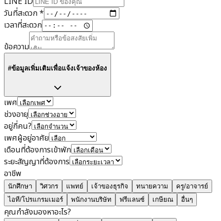
LINE ID
วันที่สะดวก
*
เวลาที่สะดวก
ข้อความ
#ข้อมูลเพิ่มเติมเพื่อแจ้งเจ้าของห้อง
เพศ
ช่วงอายุ
อยู่กี่คน?
เพศผู้อยู่อาศัย
เดือนที่ต้องการเข้าพัก
ระยะสัญญาที่ต้องการ
อาชีพ
นักศึกษา
วิศวกร
แพทย์
เจ้าของธุรกิจ
ทนายความ
ครู/อาจารย์
ไอที/โปรแกรมเมอร์
พนักงานบริษัท
ฟรีแลนซ์
เกษียณ
อื่นๆ
คุณกำลังมองหาอะไร?