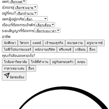
เพศ
ช่วงอายุ
อยู่กี่คน?
เพศผู้อยู่อาศัย
เดือนที่ต้องการเข้าพัก
ระยะสัญญาที่ต้องการ
อาชีพ
นักศึกษา
วิศวกร
แพทย์
เจ้าของธุรกิจ
ทนายความ
ครู/อาจารย์
ไอที/โปรแกรมเมอร์
พนักงานบริษัท
ฟรีแลนซ์
เกษียณ
อื่นๆ
คุณกำลังมองหาอะไร?
ใกล้มหาวิทยาลัย
ใกล้ที่ทำงาน
อยู่กับครอบครัว
ลงทุน
ราคาเหมาะสม
อื่นๆ
นัดชมห้อง