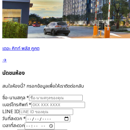
เดอะ คิทท์ พลัส คูคต
→
นัดชมห้อง
สนใจห้องนี้? กรอกข้อมูลเพื่อให้เราติดต่อกลับ
ชื่อ-นามสกุล
*
เบอร์โทรศัพท์
*
LINE ID
วันที่สะดวก
*
เวลาที่สะดวก