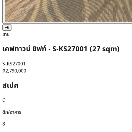
+
6
ขาย
เคฟทาวน์ ชิฟท์ - S-KS27001 (27 sqm)
S-KS27001
฿2,790,000
สเปค
C
ตึก/อาคาร
8