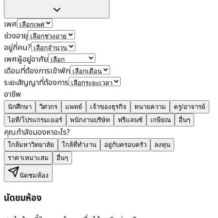
เพศ
ช่วงอายุ
อยู่กี่คน?
เพศผู้อยู่อาศัย
เดือนที่ต้องการเข้าพัก
ระยะสัญญาที่ต้องการ
อาชีพ
นักศึกษา
วิศวกร
แพทย์
เจ้าของธุรกิจ
ทนายความ
ครู/อาจารย์
ไอที/โปรแกรมเมอร์
พนักงานบริษัท
ฟรีแลนซ์
เกษียณ
อื่นๆ
คุณกำลังมองหาอะไร?
ใกล้มหาวิทยาลัย
ใกล้ที่ทำงาน
อยู่กับครอบครัว
ลงทุน
ราคาเหมาะสม
อื่นๆ
นัดชมห้อง
นัดชมห้อง