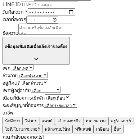
LINE ID
วันที่สะดวก
*
เวลาที่สะดวก
ข้อความ
#ข้อมูลเพิ่มเติมเพื่อแจ้งเจ้าของห้อง
เพศ
ช่วงอายุ
อยู่กี่คน?
เพศผู้อยู่อาศัย
เดือนที่ต้องการเข้าพัก
ระยะสัญญาที่ต้องการ
อาชีพ
นักศึกษา
วิศวกร
แพทย์
เจ้าของธุรกิจ
ทนายความ
ครู/อาจารย์
ไอที/โปรแกรมเมอร์
พนักงานบริษัท
ฟรีแลนซ์
เกษียณ
อื่นๆ
คุณกำลังมองหาอะไร?