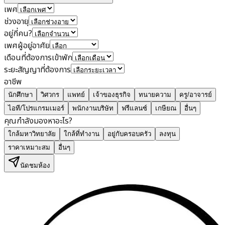
เพศ
ช่วงอายุ
อยู่กี่คน?
เพศผู้อยู่อาศัย
เดือนที่ต้องการเข้าพัก
ระยะสัญญาที่ต้องการ
อาชีพ
นักศึกษา
วิศวกร
แพทย์
เจ้าของธุรกิจ
ทนายความ
ครู/อาจารย์
ไอที/โปรแกรมเมอร์
พนักงานบริษัท
ฟรีแลนซ์
เกษียณ
อื่นๆ
คุณกำลังมองหาอะไร?
ใกล้มหาวิทยาลัย
ใกล้ที่ทำงาน
อยู่กับครอบครัว
ลงทุน
ราคาเหมาะสม
อื่นๆ
นัดชมห้อง