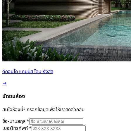
ดีคอนโด แคมปัส โดม-รังสิต
→
นัดชมห้อง
สนใจห้องนี้? กรอกข้อมูลเพื่อให้เราติดต่อกลับ
ชื่อ-นามสกุล
*
เบอร์โทรศัพท์
*