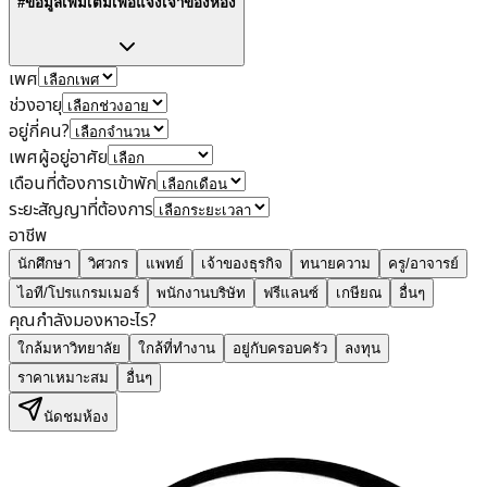
#ข้อมูลเพิ่มเติมเพื่อแจ้งเจ้าของห้อง
เพศ
ช่วงอายุ
อยู่กี่คน?
เพศผู้อยู่อาศัย
เดือนที่ต้องการเข้าพัก
ระยะสัญญาที่ต้องการ
อาชีพ
นักศึกษา
วิศวกร
แพทย์
เจ้าของธุรกิจ
ทนายความ
ครู/อาจารย์
ไอที/โปรแกรมเมอร์
พนักงานบริษัท
ฟรีแลนซ์
เกษียณ
อื่นๆ
คุณกำลังมองหาอะไร?
ใกล้มหาวิทยาลัย
ใกล้ที่ทำงาน
อยู่กับครอบครัว
ลงทุน
ราคาเหมาะสม
อื่นๆ
นัดชมห้อง