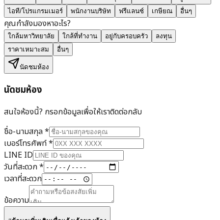
ไอที/โปรแกรมเมอร์
พนักงานบริษัท
ฟรีแลนซ์
เกษียณ
อื่นๆ
คุณกำลังมองหาอะไร?
ใกล้มหาวิทยาลัย
ใกล้ที่ทำงาน
อยู่กับครอบครัว
ลงทุน
ราคาเหมาะสม
อื่นๆ
นัดชมห้อง
นัดชมห้อง
สนใจห้องนี้? กรอกข้อมูลเพื่อให้เราติดต่อกลับ
ชื่อ-นามสกุล
*
เบอร์โทรศัพท์
*
LINE ID
วันที่สะดวก
*
เวลาที่สะดวก
ข้อความ