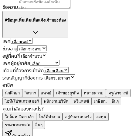
ข้อความ
#ข้อมูลเพิ่มเติมเพื่อแจ้งเจ้าของห้อง
เพศ
ช่วงอายุ
อยู่กี่คน?
เพศผู้อยู่อาศัย
เดือนที่ต้องการเข้าพัก
ระยะสัญญาที่ต้องการ
อาชีพ
นักศึกษา
วิศวกร
แพทย์
เจ้าของธุรกิจ
ทนายความ
ครู/อาจารย์
ไอที/โปรแกรมเมอร์
พนักงานบริษัท
ฟรีแลนซ์
เกษียณ
อื่นๆ
คุณกำลังมองหาอะไร?
ใกล้มหาวิทยาลัย
ใกล้ที่ทำงาน
อยู่กับครอบครัว
ลงทุน
ราคาเหมาะสม
อื่นๆ
นัดชมห้อง