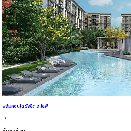
พลัมคอนโด รังสิต อะไลฟ์
→