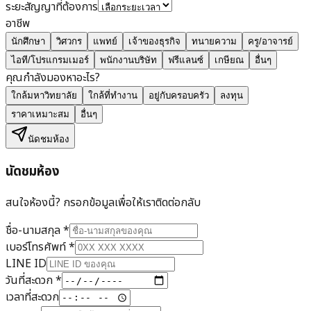
ระยะสัญญาที่ต้องการ
อาชีพ
นักศึกษา
วิศวกร
แพทย์
เจ้าของธุรกิจ
ทนายความ
ครู/อาจารย์
ไอที/โปรแกรมเมอร์
พนักงานบริษัท
ฟรีแลนซ์
เกษียณ
อื่นๆ
คุณกำลังมองหาอะไร?
ใกล้มหาวิทยาลัย
ใกล้ที่ทำงาน
อยู่กับครอบครัว
ลงทุน
ราคาเหมาะสม
อื่นๆ
นัดชมห้อง
นัดชมห้อง
สนใจห้องนี้? กรอกข้อมูลเพื่อให้เราติดต่อกลับ
ชื่อ-นามสกุล
*
เบอร์โทรศัพท์
*
LINE ID
วันที่สะดวก
*
เวลาที่สะดวก