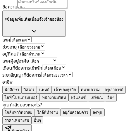
ข้อความ
#ข้อมูลเพิ่มเติมเพื่อแจ้งเจ้าของห้อง
เพศ
ช่วงอายุ
อยู่กี่คน?
เพศผู้อยู่อาศัย
เดือนที่ต้องการเข้าพัก
ระยะสัญญาที่ต้องการ
อาชีพ
นักศึกษา
วิศวกร
แพทย์
เจ้าของธุรกิจ
ทนายความ
ครู/อาจารย์
ไอที/โปรแกรมเมอร์
พนักงานบริษัท
ฟรีแลนซ์
เกษียณ
อื่นๆ
คุณกำลังมองหาอะไร?
ใกล้มหาวิทยาลัย
ใกล้ที่ทำงาน
อยู่กับครอบครัว
ลงทุน
ราคาเหมาะสม
อื่นๆ
นัดชมห้อง