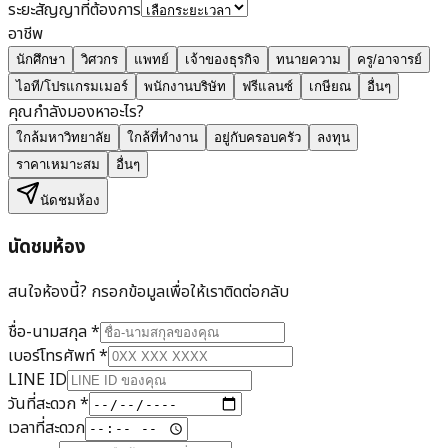
ระยะสัญญาที่ต้องการ
อาชีพ
นักศึกษา
วิศวกร
แพทย์
เจ้าของธุรกิจ
ทนายความ
ครู/อาจารย์
ไอที/โปรแกรมเมอร์
พนักงานบริษัท
ฟรีแลนซ์
เกษียณ
อื่นๆ
คุณกำลังมองหาอะไร?
ใกล้มหาวิทยาลัย
ใกล้ที่ทำงาน
อยู่กับครอบครัว
ลงทุน
ราคาเหมาะสม
อื่นๆ
นัดชมห้อง
นัดชมห้อง
สนใจห้องนี้? กรอกข้อมูลเพื่อให้เราติดต่อกลับ
ชื่อ-นามสกุล
*
เบอร์โทรศัพท์
*
LINE ID
วันที่สะดวก
*
เวลาที่สะดวก