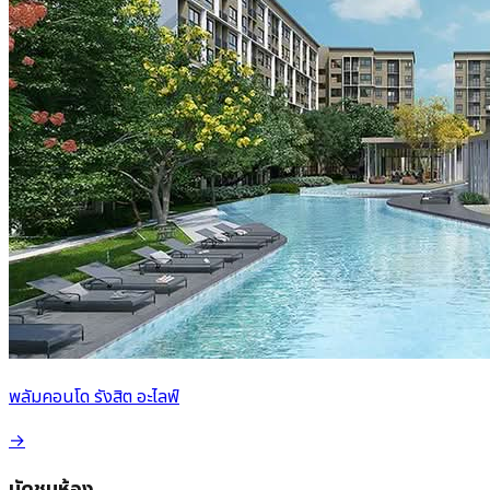
พลัมคอนโด รังสิต อะไลฟ์
→