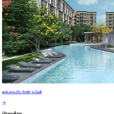
พลัมคอนโด รังสิต อะไลฟ์
→