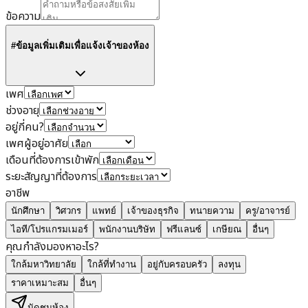
ข้อความ
#ข้อมูลเพิ่มเติมเพื่อแจ้งเจ้าของห้อง
เพศ
ช่วงอายุ
อยู่กี่คน?
เพศผู้อยู่อาศัย
เดือนที่ต้องการเข้าพัก
ระยะสัญญาที่ต้องการ
อาชีพ
นักศึกษา
วิศวกร
แพทย์
เจ้าของธุรกิจ
ทนายความ
ครู/อาจารย์
ไอที/โปรแกรมเมอร์
พนักงานบริษัท
ฟรีแลนซ์
เกษียณ
อื่นๆ
คุณกำลังมองหาอะไร?
ใกล้มหาวิทยาลัย
ใกล้ที่ทำงาน
อยู่กับครอบครัว
ลงทุน
ราคาเหมาะสม
อื่นๆ
นัดชมห้อง