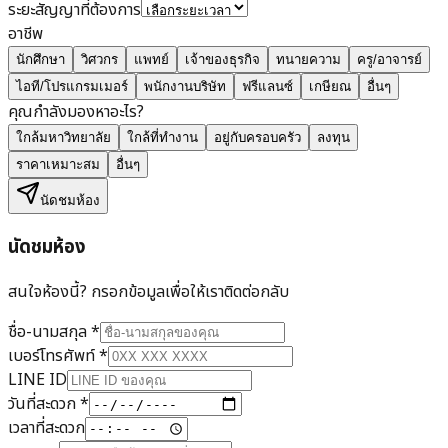
ระยะสัญญาที่ต้องการ
อาชีพ
นักศึกษา
วิศวกร
แพทย์
เจ้าของธุรกิจ
ทนายความ
ครู/อาจารย์
ไอที/โปรแกรมเมอร์
พนักงานบริษัท
ฟรีแลนซ์
เกษียณ
อื่นๆ
คุณกำลังมองหาอะไร?
ใกล้มหาวิทยาลัย
ใกล้ที่ทำงาน
อยู่กับครอบครัว
ลงทุน
ราคาเหมาะสม
อื่นๆ
นัดชมห้อง
นัดชมห้อง
สนใจห้องนี้? กรอกข้อมูลเพื่อให้เราติดต่อกลับ
ชื่อ-นามสกุล
*
เบอร์โทรศัพท์
*
LINE ID
วันที่สะดวก
*
เวลาที่สะดวก