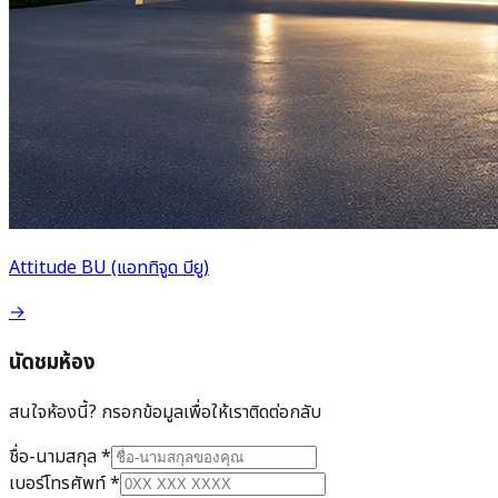
Attitude BU (แอททิจูด บียู)
→
นัดชมห้อง
สนใจห้องนี้? กรอกข้อมูลเพื่อให้เราติดต่อกลับ
ชื่อ-นามสกุล
*
เบอร์โทรศัพท์
*