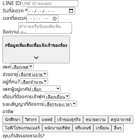
LINE ID
วันที่สะดวก
*
เวลาที่สะดวก
ข้อความ
#ข้อมูลเพิ่มเติมเพื่อแจ้งเจ้าของห้อง
เพศ
ช่วงอายุ
อยู่กี่คน?
เพศผู้อยู่อาศัย
เดือนที่ต้องการเข้าพัก
ระยะสัญญาที่ต้องการ
อาชีพ
นักศึกษา
วิศวกร
แพทย์
เจ้าของธุรกิจ
ทนายความ
ครู/อาจารย์
ไอที/โปรแกรมเมอร์
พนักงานบริษัท
ฟรีแลนซ์
เกษียณ
อื่นๆ
คุณกำลังมองหาอะไร?