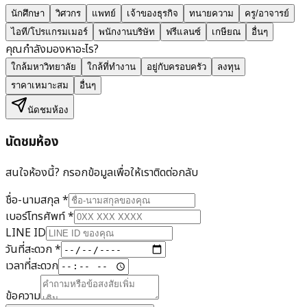
นักศึกษา
วิศวกร
แพทย์
เจ้าของธุรกิจ
ทนายความ
ครู/อาจารย์
ไอที/โปรแกรมเมอร์
พนักงานบริษัท
ฟรีแลนซ์
เกษียณ
อื่นๆ
คุณกำลังมองหาอะไร?
ใกล้มหาวิทยาลัย
ใกล้ที่ทำงาน
อยู่กับครอบครัว
ลงทุน
ราคาเหมาะสม
อื่นๆ
นัดชมห้อง
นัดชมห้อง
สนใจห้องนี้? กรอกข้อมูลเพื่อให้เราติดต่อกลับ
ชื่อ-นามสกุล
*
เบอร์โทรศัพท์
*
LINE ID
วันที่สะดวก
*
เวลาที่สะดวก
ข้อความ