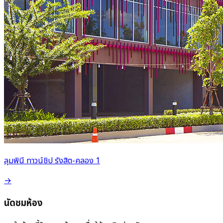
ลุมพินี ทาวน์ชิป รังสิต-คลอง 1
→
นัดชมห้อง