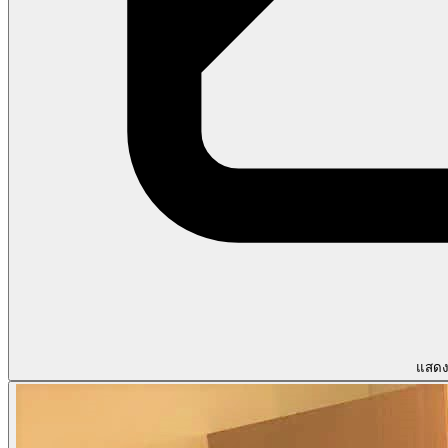
แสดงร