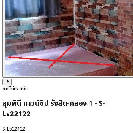
+
5
ขาย
ไม่ตกแต่ง
ลุมพินี ทาวน์ชิป รังสิต-คลอง 1 - S-
Ls22122
S-Ls22122