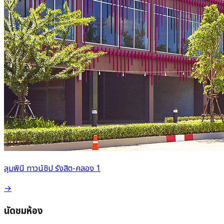
ลุมพินี ทาวน์ชิป รังสิต-คลอง 1
→
นัดชมห้อง