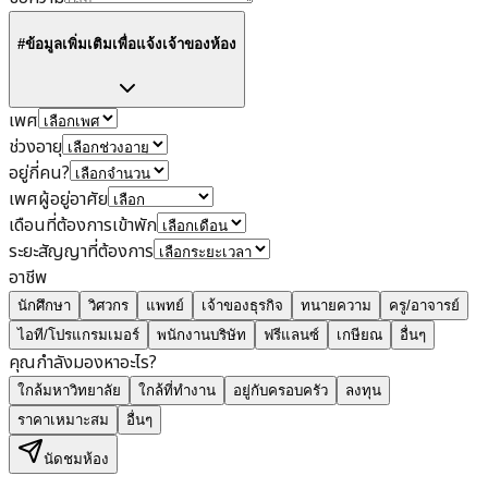
#ข้อมูลเพิ่มเติมเพื่อแจ้งเจ้าของห้อง
เพศ
ช่วงอายุ
อยู่กี่คน?
เพศผู้อยู่อาศัย
เดือนที่ต้องการเข้าพัก
ระยะสัญญาที่ต้องการ
อาชีพ
นักศึกษา
วิศวกร
แพทย์
เจ้าของธุรกิจ
ทนายความ
ครู/อาจารย์
ไอที/โปรแกรมเมอร์
พนักงานบริษัท
ฟรีแลนซ์
เกษียณ
อื่นๆ
คุณกำลังมองหาอะไร?
ใกล้มหาวิทยาลัย
ใกล้ที่ทำงาน
อยู่กับครอบครัว
ลงทุน
ราคาเหมาะสม
อื่นๆ
นัดชมห้อง