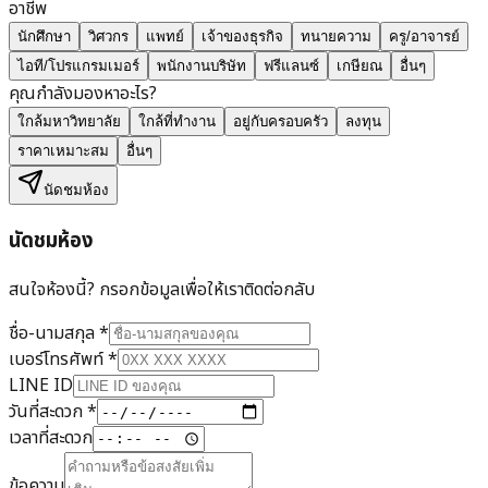
อาชีพ
นักศึกษา
วิศวกร
แพทย์
เจ้าของธุรกิจ
ทนายความ
ครู/อาจารย์
ไอที/โปรแกรมเมอร์
พนักงานบริษัท
ฟรีแลนซ์
เกษียณ
อื่นๆ
คุณกำลังมองหาอะไร?
ใกล้มหาวิทยาลัย
ใกล้ที่ทำงาน
อยู่กับครอบครัว
ลงทุน
ราคาเหมาะสม
อื่นๆ
นัดชมห้อง
นัดชมห้อง
สนใจห้องนี้? กรอกข้อมูลเพื่อให้เราติดต่อกลับ
ชื่อ-นามสกุล
*
เบอร์โทรศัพท์
*
LINE ID
วันที่สะดวก
*
เวลาที่สะดวก
ข้อความ