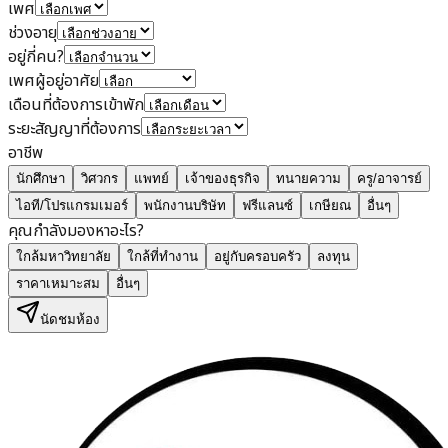
เพศ
ช่วงอายุ
อยู่กี่คน?
เพศผู้อยู่อาศัย
เดือนที่ต้องการเข้าพัก
ระยะสัญญาที่ต้องการ
อาชีพ
นักศึกษา
วิศวกร
แพทย์
เจ้าของธุรกิจ
ทนายความ
ครู/อาจารย์
ไอที/โปรแกรมเมอร์
พนักงานบริษัท
ฟรีแลนซ์
เกษียณ
อื่นๆ
คุณกำลังมองหาอะไร?
ใกล้มหาวิทยาลัย
ใกล้ที่ทำงาน
อยู่กับครอบครัว
ลงทุน
ราคาเหมาะสม
อื่นๆ
นัดชมห้อง