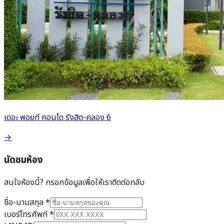
เดอะ พอยท์ คอนโด รังสิต-คลอง 6
→
นัดชมห้อง
สนใจห้องนี้? กรอกข้อมูลเพื่อให้เราติดต่อกลับ
ชื่อ-นามสกุล
*
เบอร์โทรศัพท์
*