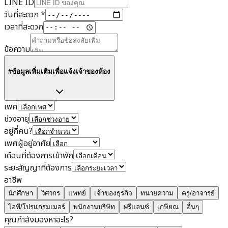
LINE ID
วันที่สะดวก
*
เวลาที่สะดวก
ข้อความ
#ข้อมูลเพิ่มเติมเพื่อแจ้งเจ้าของห้อง
เพศ
ช่วงอายุ
อยู่กี่คน?
เพศผู้อยู่อาศัย
เดือนที่ต้องการเข้าพัก
ระยะสัญญาที่ต้องการ
อาชีพ
นักศึกษา
วิศวกร
แพทย์
เจ้าของธุรกิจ
ทนายความ
ครู/อาจารย์
ไอที/โปรแกรมเมอร์
พนักงานบริษัท
ฟรีแลนซ์
เกษียณ
อื่นๆ
คุณกำลังมองหาอะไร?