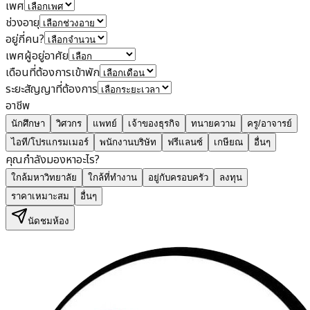
เพศ
ช่วงอายุ
อยู่กี่คน?
เพศผู้อยู่อาศัย
เดือนที่ต้องการเข้าพัก
ระยะสัญญาที่ต้องการ
อาชีพ
นักศึกษา
วิศวกร
แพทย์
เจ้าของธุรกิจ
ทนายความ
ครู/อาจารย์
ไอที/โปรแกรมเมอร์
พนักงานบริษัท
ฟรีแลนซ์
เกษียณ
อื่นๆ
คุณกำลังมองหาอะไร?
ใกล้มหาวิทยาลัย
ใกล้ที่ทำงาน
อยู่กับครอบครัว
ลงทุน
ราคาเหมาะสม
อื่นๆ
นัดชมห้อง