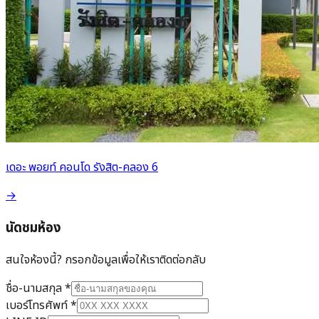
เดอะ พอยท์ คอนโด รังสิต-คลอง 6
→
นัดชมห้อง
สนใจห้องนี้? กรอกข้อมูลเพื่อให้เราติดต่อกลับ
ชื่อ-นามสกุล
*
เบอร์โทรศัพท์
*