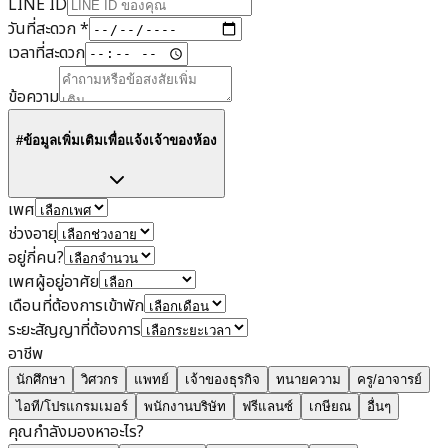
LINE ID
วันที่สะดวก
*
เวลาที่สะดวก
ข้อความ
#ข้อมูลเพิ่มเติมเพื่อแจ้งเจ้าของห้อง
เพศ
ช่วงอายุ
อยู่กี่คน?
เพศผู้อยู่อาศัย
เดือนที่ต้องการเข้าพัก
ระยะสัญญาที่ต้องการ
อาชีพ
นักศึกษา
วิศวกร
แพทย์
เจ้าของธุรกิจ
ทนายความ
ครู/อาจารย์
ไอที/โปรแกรมเมอร์
พนักงานบริษัท
ฟรีแลนซ์
เกษียณ
อื่นๆ
คุณกำลังมองหาอะไร?