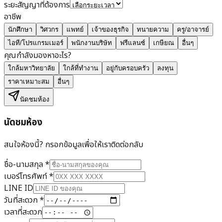
ระยะสัญญาที่ต้องการ
อาชีพ
นักศึกษา
วิศวกร
แพทย์
เจ้าของธุรกิจ
ทนายความ
ครู/อาจารย์
ไอที/โปรแกรมเมอร์
พนักงานบริษัท
ฟรีแลนซ์
เกษียณ
อื่นๆ
คุณกำลังมองหาอะไร?
ใกล้มหาวิทยาลัย
ใกล้ที่ทำงาน
อยู่กับครอบครัว
ลงทุน
ราคาเหมาะสม
อื่นๆ
นัดชมห้อง
นัดชมห้อง
สนใจห้องนี้? กรอกข้อมูลเพื่อให้เราติดต่อกลับ
ชื่อ-นามสกุล
*
เบอร์โทรศัพท์
*
LINE ID
วันที่สะดวก
*
เวลาที่สะดวก