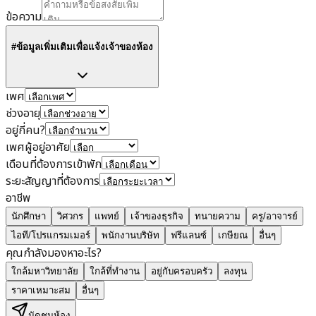
ข้อความ
#ข้อมูลเพิ่มเติมเพื่อแจ้งเจ้าของห้อง
เพศ
ช่วงอายุ
อยู่กี่คน?
เพศผู้อยู่อาศัย
เดือนที่ต้องการเข้าพัก
ระยะสัญญาที่ต้องการ
อาชีพ
นักศึกษา
วิศวกร
แพทย์
เจ้าของธุรกิจ
ทนายความ
ครู/อาจารย์
ไอที/โปรแกรมเมอร์
พนักงานบริษัท
ฟรีแลนซ์
เกษียณ
อื่นๆ
คุณกำลังมองหาอะไร?
ใกล้มหาวิทยาลัย
ใกล้ที่ทำงาน
อยู่กับครอบครัว
ลงทุน
ราคาเหมาะสม
อื่นๆ
นัดชมห้อง