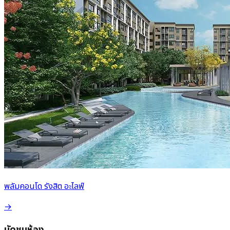
พลัมคอนโด รังสิต อะไลฟ์
→