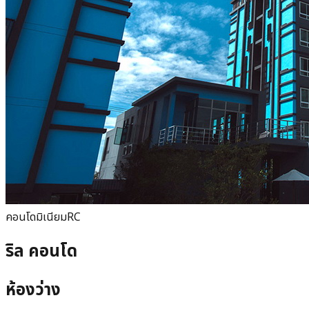
คอนโดมิเนียม
RC
ริล คอนโด
ห้องว่าง