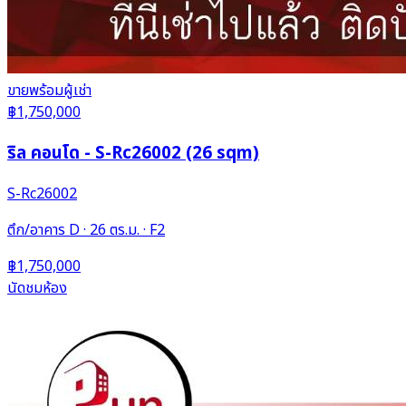
ขาย
พร้อมผู้เช่า
฿1,750,000
ริล คอนโด - S-Rc26002 (26 sqm)
S-Rc26002
ตึก/อาคาร D · 26 ตร.ม. · F2
฿1,750,000
นัดชมห้อง