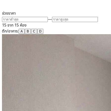
ช่วงราคา
—
15 จาก 15 ห้อง
ตึก/อาคาร
:
A
B
C
D