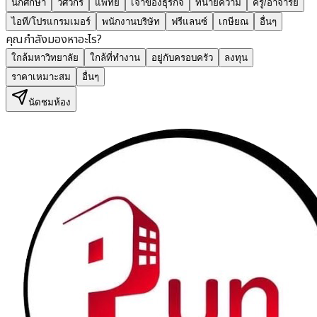
นักศึกษา
วิศวกร
แพทย์
เจ้าของธุรกิจ
ทนายความ
ครู/อาจารย์
ไอที/โปรแกรมเมอร์
พนักงานบริษัท
ฟรีแลนซ์
เกษียณ
อื่นๆ
คุณกำลังมองหาอะไร?
ใกล้มหาวิทยาลัย
ใกล้ที่ทำงาน
อยู่กับครอบครัว
ลงทุน
ราคาเหมาะสม
อื่นๆ
นัดชมห้อง