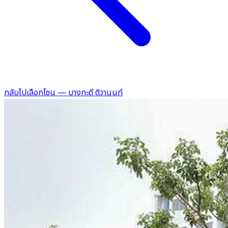
กลับไปเลือกโซน — บางกะดี ติวานนท์