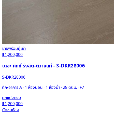
ขาย
พร้อมผู้เช่า
฿1,200,000
เดอะ คิทท์ รังสิต-ติวานนท์ - S-DKR28006
S-DKR28006
ตึก/อาคาร A · 1 ห้องนอน · 1 ห้องน้ำ · 28 ตร.ม. · F7
ตกแต่งครบ
฿1,200,000
นัดชมห้อง