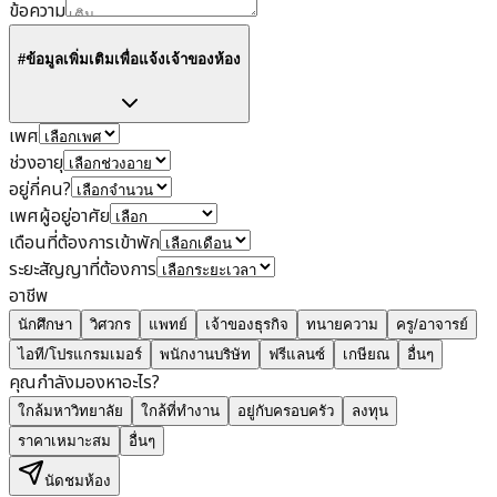
ข้อความ
#ข้อมูลเพิ่มเติมเพื่อแจ้งเจ้าของห้อง
เพศ
ช่วงอายุ
อยู่กี่คน?
เพศผู้อยู่อาศัย
เดือนที่ต้องการเข้าพัก
ระยะสัญญาที่ต้องการ
อาชีพ
นักศึกษา
วิศวกร
แพทย์
เจ้าของธุรกิจ
ทนายความ
ครู/อาจารย์
ไอที/โปรแกรมเมอร์
พนักงานบริษัท
ฟรีแลนซ์
เกษียณ
อื่นๆ
คุณกำลังมองหาอะไร?
ใกล้มหาวิทยาลัย
ใกล้ที่ทำงาน
อยู่กับครอบครัว
ลงทุน
ราคาเหมาะสม
อื่นๆ
นัดชมห้อง