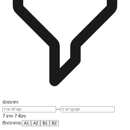
ช่วงราคา
—
7 จาก 7 ห้อง
ตึก/อาคาร
:
A1
A2
B1
B2