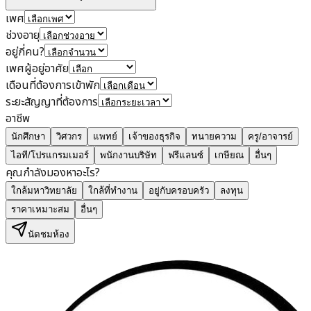
เพศ
ช่วงอายุ
อยู่กี่คน?
เพศผู้อยู่อาศัย
เดือนที่ต้องการเข้าพัก
ระยะสัญญาที่ต้องการ
อาชีพ
นักศึกษา
วิศวกร
แพทย์
เจ้าของธุรกิจ
ทนายความ
ครู/อาจารย์
ไอที/โปรแกรมเมอร์
พนักงานบริษัท
ฟรีแลนซ์
เกษียณ
อื่นๆ
คุณกำลังมองหาอะไร?
ใกล้มหาวิทยาลัย
ใกล้ที่ทำงาน
อยู่กับครอบครัว
ลงทุน
ราคาเหมาะสม
อื่นๆ
นัดชมห้อง