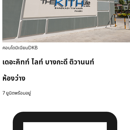
คอนโดมิเนียม
DKB
เดอะคิทท์ ไลท์ บางกะดี ติวานนท์
ห้องว่าง
7 ยูนิตพร้อมอยู่