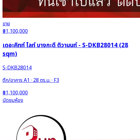
ขาย
฿1,100,000
เดอะคิทท์ ไลท์ บางกะดี ติวานนท์ - S-DKB28014 (28
sqm)
S-DKB28014
ตึก/อาคาร A1 · 28 ตร.ม. · F3
฿1,100,000
นัดชมห้อง