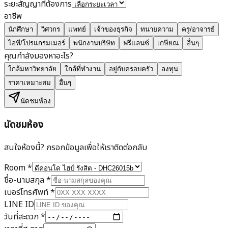
ระยะสัญญาที่ต้องการ
อาชีพ
นักศึกษา
วิศวกร
แพทย์
เจ้าของธุรกิจ
ทนายความ
ครู/อาจารย์
ไอที/โปรแกรมเมอร์
พนักงานบริษัท
ฟรีแลนซ์
เกษียณ
อื่นๆ
คุณกำลังมองหาอะไร?
ใกล้มหาวิทยาลัย
ใกล้ที่ทำงาน
อยู่กับครอบครัว
ลงทุน
ราคาเหมาะสม
อื่นๆ
นัดชมห้อง
นัดชมห้อง
สนใจห้องนี้? กรอกข้อมูลเพื่อให้เราติดต่อกลับ
Room
*
ชื่อ-นามสกุล
*
เบอร์โทรศัพท์
*
LINE ID
วันที่สะดวก
*