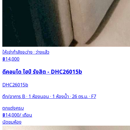
ให้เช่า
กำลังจะว่าง
· ว่างแล้ว
฿14,000
ดีคอนโด ไฮป์ รังสิต - DHC26015b
DHC26015b
ตึก/อาคาร B · 1 ห้องนอน · 1 ห้องน้ำ · 26 ตร.ม. · F7
ตกแต่งครบ
฿14,000
/ เดือน
นัดชมห้อง