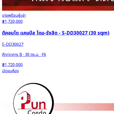
ขาย
พร้อมผู้เช่า
฿1,720,000
ดีคอนโด แคมปัส โดม-รังสิต - S-DD30027 (30 sqm)
S-DD30027
ตึก/อาคาร B · 30 ตร.ม. · F6
฿1,720,000
นัดชมห้อง