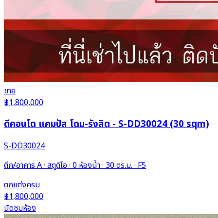
ขาย
฿1,800,000
ดีคอนโด แคมปัส โดม-รังสิต - S-DD30024 (30 sqm)
S-DD30024
ตึก/อาคาร A · สตูดิโอ · 0 ห้องน้ำ · 30 ตร.ม. · F5
ตกแต่งครบ
฿1,800,000
นัดชมห้อง