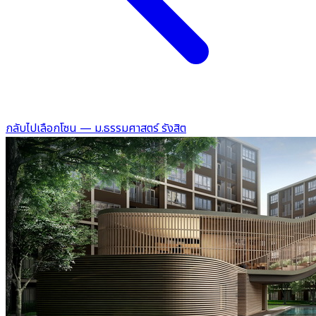
กลับไปเลือกโซน — ม.ธรรมศาสตร์ รังสิต