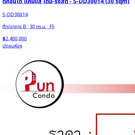
ดีคอนโด แคมปัส โดม-รังสิต - S-DD30014 (30 sqm)
S-DD30014
ตึก/อาคาร B · 30 ตร.ม. · F5
฿2,400,000
นัดชมห้อง