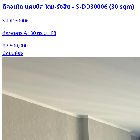
ดีคอนโด แคมปัส โดม-รังสิต - S-DD30006 (30 sqm)
S-DD30006
ตึก/อาคาร A · 30 ตร.ม. · F8
฿2,500,000
นัดชมห้อง