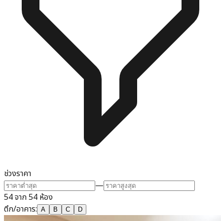
ช่วงราคา
—
54 จาก 54 ห้อง
ตึก/อาคาร
:
A
B
C
D