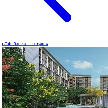
กลับไปเลือกโซน — ม.กรุงเทพ