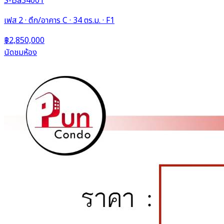
S-Ba34001
เฟส 2 · ตึก/อาคาร C · 34 ตร.ม. · F1
฿2,850,000
นัดชมห้อง