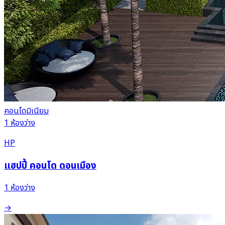
คอนโดมิเนียม
1
ห้องว่าง
HP
แฮปปี้ คอนโด ดอนเมือง
1 ห้องว่าง
→