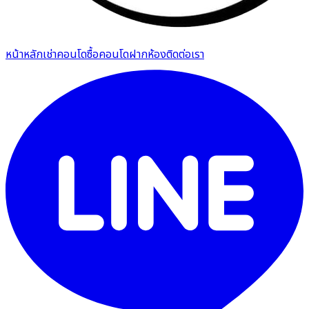
หน้าหลัก
เช่าคอนโด
ซื้อคอนโด
ฝากห้อง
ติดต่อเรา